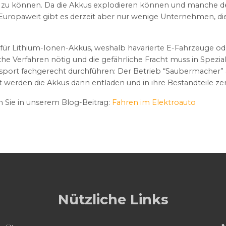
n zu können. Da die Akkus explodieren können und manche der
 Europaweit gibt es derzeit aber nur wenige Unternehmen, d
b für Lithium-Ionen-Akkus, weshalb havarierte E-Fahrzeuge o
che Verfahren nötig und die gefährliche Fracht muss in Spezia
port fachgerecht durchführen: Der Betrieb “Saubermacher” a
rden die Akkus dann entladen und in ihre Bestandteile zer
n Sie in unserem Blog-Beitrag:
Fahren im Elektroauto
Nützliche Links