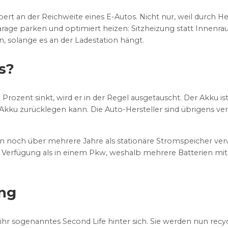
bert an der Reichweite eines E-Autos. Nicht nur, weil durch 
 Garage parken und optimiert heizen: Sitzheizung statt Innen
 solange es an der Ladestation hängt.
s?
rozent sinkt, wird er in der Regel ausgetauscht. Der Akku ist 
 Akku zurücklegen kann. Die Auto-Hersteller sind übrigens ve
n noch über mehrere Jahre als stationäre Stromspeicher ver
r Verfügung als in einem Pkw, weshalb mehrere Batterien mit
ing
hr sogenanntes Second Life hinter sich. Sie werden nun recyc