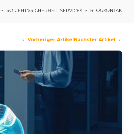
SO GEHT'S
SICHERHEIT
BLOG
KONTAKT
SERVICES
Vorheriger Artikel
Nächster Artikel